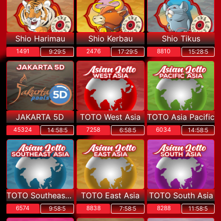
Shio Harimau
Shio Kerbau
Shio Tikus
1491
2476
8810
9:29:4
17:29:4
15:28:4
JAKARTA 5D
TOTO West Asia
TOTO Asia Pacific
45324
7258
6034
14:58:4
6:58:4
14:58:4
TOTO Southeast Asia
TOTO East Asia
TOTO South Asia
6574
8838
8288
9:58:4
7:58:4
11:58:4