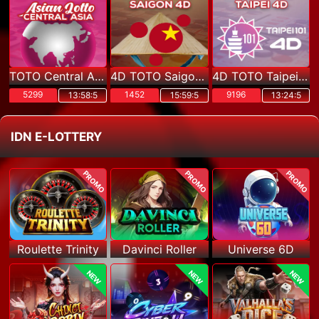
TOTO Central Asia
4D TOTO Saigon POOLS
4D TOTO Taipei POOLS
5299
1452
9196
13:58:4
15:59:4
13:24:4
IDN E-LOTTERY
PROMO
PROMO
PROMO
Roulette Trinity
Davinci Roller
Universe 6D
NEW
NEW
NEW